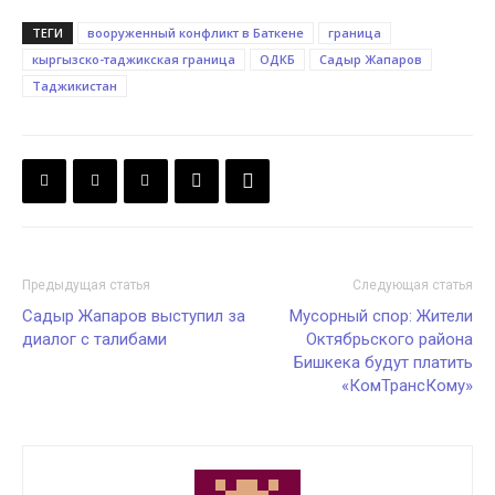
ТЕГИ
вооруженный конфликт в Баткене
граница
кыргызско-таджикская граница
ОДКБ
Садыр Жапаров
Таджикистан
Предыдущая статья
Следующая статья
Садыр Жапаров выступил за
Мусорный спор: Жители
диалог с талибами
Октябрьского района
Бишкека будут платить
«КомТрансКому»