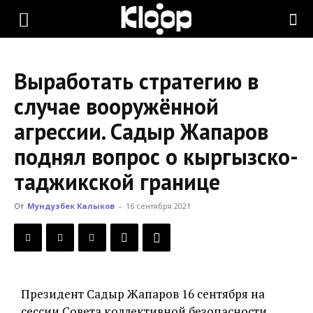
KLOOP.KG
Выработать стратегию в
—
случае вооружённой
агрессии. Садыр Жапаров
Новости
поднял вопрос о кыргызско-
таджикской границе
Кыргызстана
От
Мундузбек Калыков
-
16 сентября 2021
Президент Садыр Жапаров 16 сентября на
сессии Совета коллективной безопасности