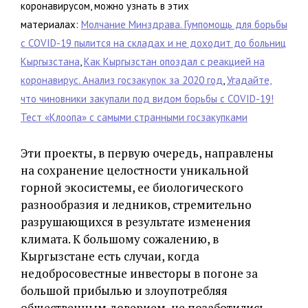
коронавирусом, можно узнать в этих
материалах:
Молчание Минздрава. Гумпомощь для борьбы
с COVID-19 пылится на складах и не доходит до больниц
Кыргызстана
,
Как Кыргызстан опоздал с реакцией на
коронавирус. Анализ госзакупок за 2020 год
,
Угадайте,
что чиновники закупали под видом борьбы с COVID-19!
Тест «Клоопа» с самыми странными госзакупками
Эти проекты, в первую очередь, направлены
на сохранение целостности уникальной
горной экосистемы, ее биологического
разнообразия и ледников, стремительно
разрушающихся в результате изменения
климата. К большому сожалению, в
Кыргызстане есть случаи, когда
недобросовестные инвесторы в погоне за
большой прибылью и злоупотребляя
общественным доверием, не позаботились