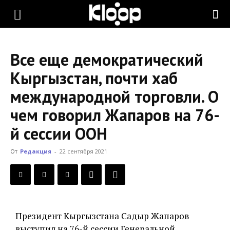
KLOOP.KG
Все еще демократический
—
Кыргызстан, почти хаб
международной торговли. О
Новости
чем говорил Жапаров на 76-
й сессии ООН
Кыргызстана
От
Редакция
-
22 сентября 2021
Президент Кыргызстана Садыр Жапаров
выступил на 76-й сессии Генеральной