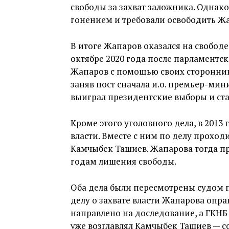
свободы за захват заложника. Однак
гонением и требовали освободить Ж
В итоге Жапаров оказался на свобод
октябре 2020 года после парламентс
Жапаров с помощью своих стороннико
заняв пост сначала и.о. премьер-мини
выиграл президентские выборы и ста
Кроме этого уголовного дела, в 2013
власти. Вместе с ним по делу проход
Камчыбек Ташиев. Жапарова тогда п
годам лишения свободы.
Оба дела были пересмотрены судом п
делу о захвате власти Жапарова опра
направлено на доследование, а ГКНБ
уже возглавлял Камчыбек Ташиев — 