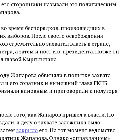
о его сторонники называли это политическим
апарова.
е во время беспорядков, произошедших в
ких выборов. После своего освобождения
в стремительно захватил власть в стране,
стра, а затем и пост и.о. президента. Позже он
л главой Кыргызстана.
 году Жапарова обвиняли в попытке захвата
ил и его соратник и нынешний глава ГКНБ
ризнали виновным и приговорили к полутора
осле того, как Жапаров пришел к власти. По
вдали, а делу о захвате заложника было
 затем
закрыло
его. На тот момент ведомство
соратник Жапарова. Однако «оправданием»