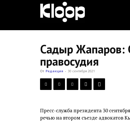
KLOOP.KG
—
Садыр Жапаров: С
правосудия
Новости
От
Редакция
-
30 сентября 2021
Кыргызстана
Пресс-служба президента 30 сентябр
речью на втором съезде адвокатов К