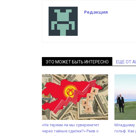
Редакция
ЭТО МОЖЕТ БЫТЬ ИНТЕРЕСНО
ЕЩЕ ОТ 
«Не теряем ли мы суверенитет
Младшему 
через тайные сделки?» Раев о
гольф. Как