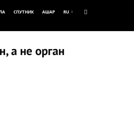
ЛА
СПУТНИК
АШАР
RU
, а не орган