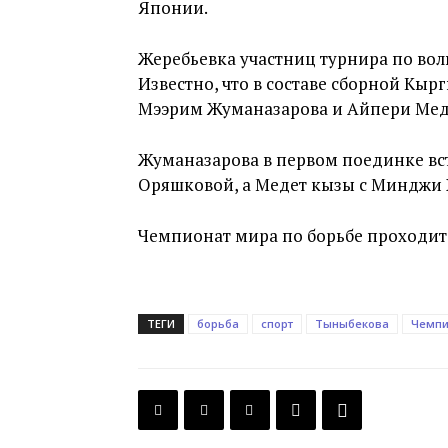
Японии.
Жеребьевка участниц турнира по воль
Известно, что в составе сборной Кыр
Мээрим Жуманазарова и Айпери Мед
Жуманазарова в первом поединке вс
Оряшковой, а Медет кызы с Минджи Х
Чемпионат мира по борьбе проходит в
ТЕГИ
борьба
спорт
Тыныбекова
Чемпи