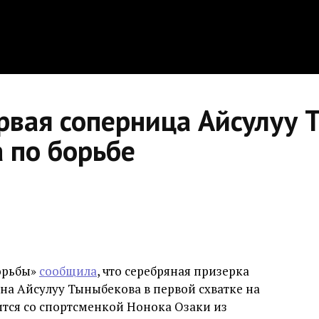
рвая соперница Айсулуу 
 по борьбе
орьбы»
сообщила
, что серебряная призерка
на Айсулуу Тыныбекова в первой схватке на
тся со спортсменкой Нонока Озаки из