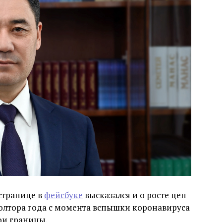
странице в
фейсбуке
высказался и о росте цен
полтора года с момента вспышки коронавируса
ои границы.