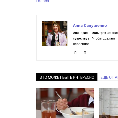
голоса
Анна Капушенко
Анянерис — мать трех котано
существует. Чтобы сделать чт
особенное.
ЭТО МОЖЕТ БЫТЬ ИНТЕРЕСНО
ЕЩЕ ОТ 