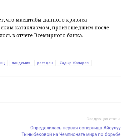
т, что масштабы данного кризиса
еским катаклизмом, произошедшим после
лось в отчете Всемирного банка.
ниц
пандемия
рост цен
Садыр Жапаров
Следующая статья
Определилась первая соперница Айсулуу
Тыныбековой на Чемпионате мира по борьбе