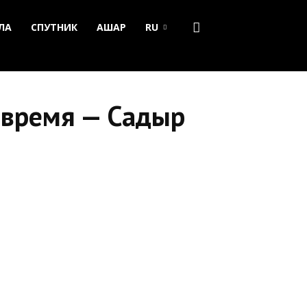
ЛА
СПУТНИК
АШАР
RU
о время — Садыр