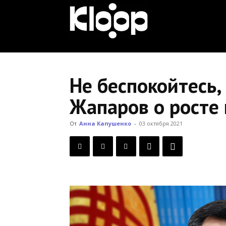
KLOOP.KG
—
Не беспокойтесь,
Жапаров о росте
Новости
От
Анна Капушенко
-
03 октября 2021
Кыргызстана