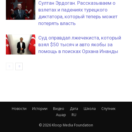
Султан Эрдоган. Рассказываем о
взлетах и падениях турецкого
диктатора, который теперь может
потерять власть
Суд оправдал лжечекиста, который
взял $50 тысяч и авто якобы за
помощь в поисках Орхана Инанды
Новости
Истории
Видео
Дата
Школа
Спутник
Ашар
RU
© 2026 Kloop Media Foundation