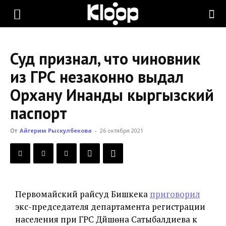
KLOOP.KG
Суд признал, что чиновник
—
из ГРС незаконно выдал
Орхану Инанды кыргызский
Новости
паспорт
От
Айгерим Рыскулбекова
-
26 октября 2021
Кыргызстана
Первомайский райсуд Бишкека
приговорил
экс-председателя департамента регистрации
населения при ГРС Дүйшөна Сатыбалдиева к