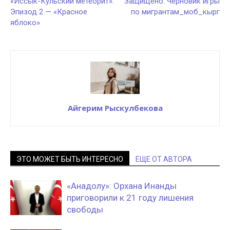
«Иссык-Кульский метеорит».
Защищено: Черновик игры
Эпизод 2 — «Красное
по мигрантам_моб_кырг
яблоко»
Айгерим Рыскулбекова
ЭТО МОЖЕТ БЫТЬ ИНТЕРЕСНО
ЕЩЕ ОТ АВТОРА
«Анадолу»: Орхана Инанды
приговорили к 21 году лишения
свободы