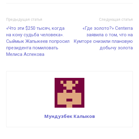
Предыдущая статья
Следующая статья
«Что эти $250 тысяч, когда
«Где золото?» Centerra
на кону судьба человека».
заявила о том, что на
Сыймык Жапыкеев попросил
Кумторе снизили плановую
президента помиловать
добычу золота
Мелиса Аспекова
Мундузбек Калыков