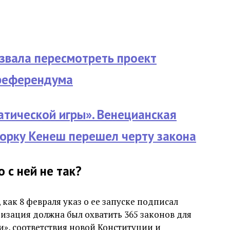
звала пересмотреть проект
 референдума
тической игры». Венецианская
горку Кенеш перешел черту закона
 с ней не так?
 как 8 февраля указ о ее запуске подписал
зация должна был охватить 365 законов для
и», соответствия новой Конституции и