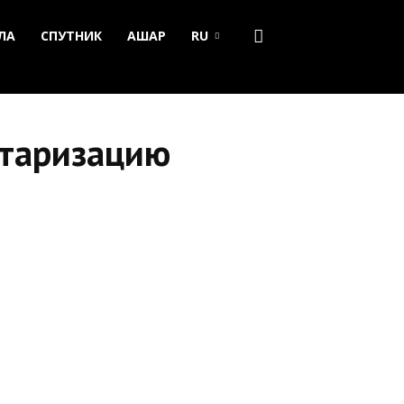
ЛА
СПУТНИК
АШАР
RU
нтаризацию