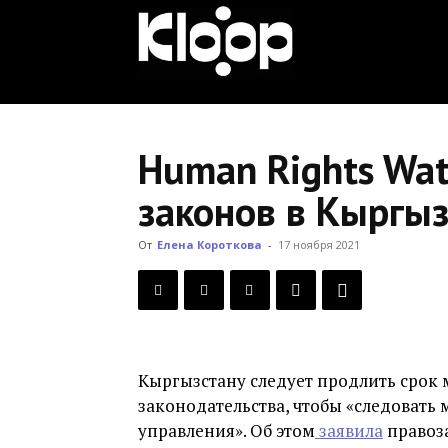
KLOOP.KG
—
Human Rights Wa
законов в Кыргы
Новости
От
Елена Короткова
-
17 ноября 2021
Кыргызстана
Кыргызстану следует продлить срок
законодательства, чтобы «следоват
управления». Об этом
заявила
правоз