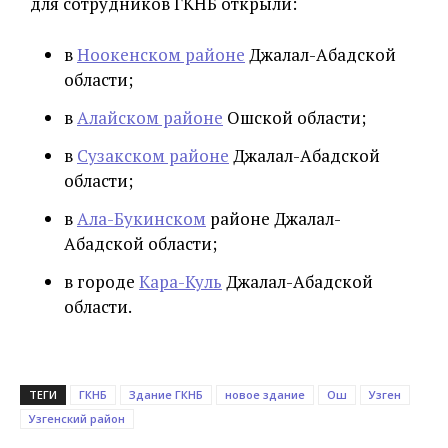
для сотрудников ГКНБ открыли:
в
Ноокенском районе
Джалал-Абадской
области;
в
Алайском районе
Ошской области;
в
Сузакском районе
Джалал-Абадской
области;
в
Ала-Букинском
районе Джалал-
Абадской области;
в городе
Кара-Куль
Джалал-Абадской
области.
ТЕГИ
ГКНБ
Здание ГКНБ
новое здание
Ош
Узген
Узгенский район