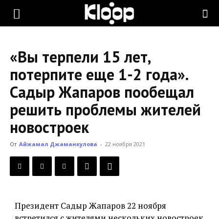
KLOOP.KG
«Вы терпели 15 лет,
—
потерпите еще 1-2 года».
Садыр Жапаров пообещал
Новости
решить проблемы жителей
новостроек
Кыргызстана
От
Айжамал Джаманкулова
-
22 ноября 2021
Президент Садыр Жапаров 22 ноября
встретился с жителями нескольких новостроек