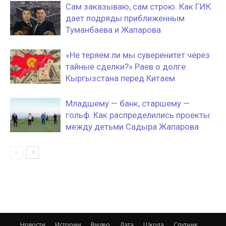
Сам заказываю, сам строю. Как ГИК
дает подряды приближенным
Туманбаева и Жапарова
«Не теряем ли мы суверенитет через
тайные сделки?» Раев о долге
Кыргызстана перед Китаем
Младшему — банк, старшему —
гольф. Как распределились проекты
между детьми Садыра Жапарова
Новости
Истории
Видео
Дата
Школа
Спутник