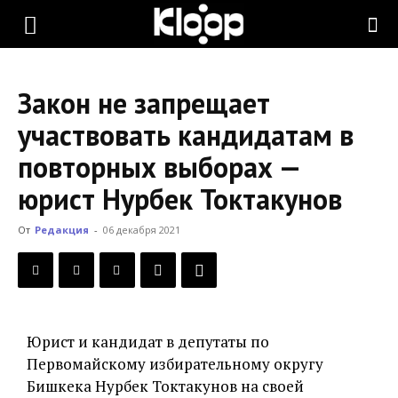
KLOOP.KG
Закон не запрещает
—
участвовать кандидатам в
повторных выборах —
Новости
юрист Нурбек Токтакунов
От
Редакция
-
06 декабря 2021
Кыргызстана
Юрист и кандидат в депутаты по
Первомайскому избирательному округу
Бишкека Нурбек Токтакунов на своей