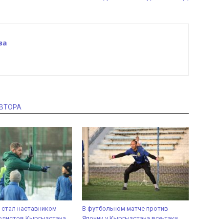
ва
АВТОРА
A стал наставником
В футбольном матче против
олистов Кыргызстана
Японии у Кыргызстана все-таки