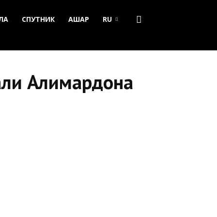
ЛА
СПУТНИК
АШАР
RU
али Алимардона