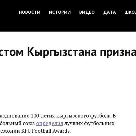
НОВОСТИ
ИСТОРИИ
ВИДЕО
ДАТА
ШКО
том Кыргызстана призн
азднование 100-летия кыргызского футбола. В
тбольный союз
определил
лучших футбольных
ремонии KFU Football Awards.