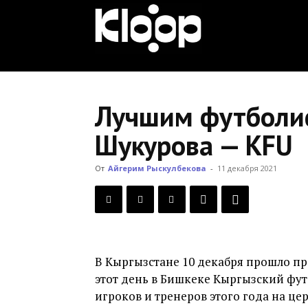
KLOOP.KG
—
Лучшим футболис
Шукурова — KFU
Новости
От
Айгерим Рыскулбекова
-
11 декабря 2021
Кыргызстана
В Кыргызстане 10 декабря прошло пр
этот день в Бишкеке Кыргызский фу
игроков и тренеров этого года на це