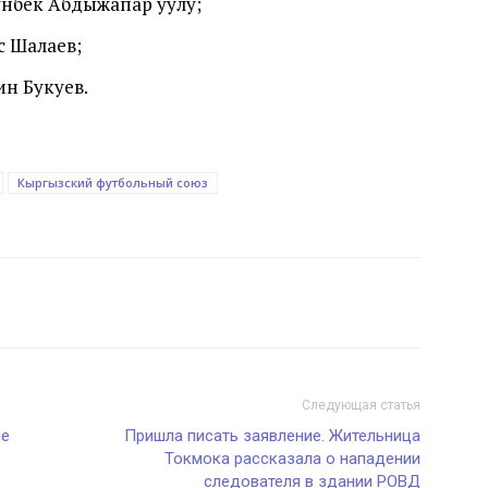
унбек Абдыжапар уулу;
с Шалаев;
ин Букуев.
Кыргызский футбольный союз
Следующая статья
ые
Пришла писать заявление. Жительница
Токмока рассказала о нападении
следователя в здании РОВД