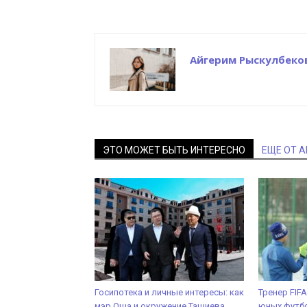
Айгерим Рыскулбеко
ЭТО МОЖЕТ БЫТЬ ИНТЕРЕСНО
ЕЩЕ ОТ 
Госипотека и личные интересы: как
Тренер FIF
мэр Оша и окружение Ташиева
юных футб