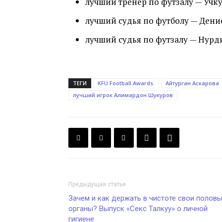
лучший тренер по футзалу — Учк
лучший судья по футболу — Дени
лучший судья по футзалу — Нурд
ТЕГИ
KFU Football Awards.
Айтурган Аскарова
лучший игрок Алимардон Шукуров
Предыдущая статья
Зачем и как держать в чистоте свои полов
органы? Выпуск «Секс Талкуу» о личной
гигиене