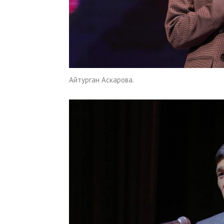
Айтурган Аскарова.