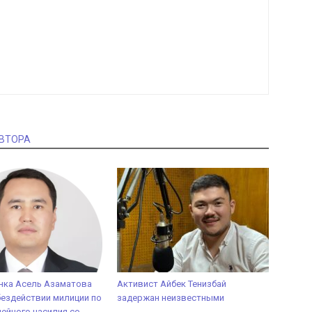
АВТОРА
нка Асель Азаматова
Активист Айбек Тенизбай
бездействии милиции по
задержан неизвестными
ейного насилия со