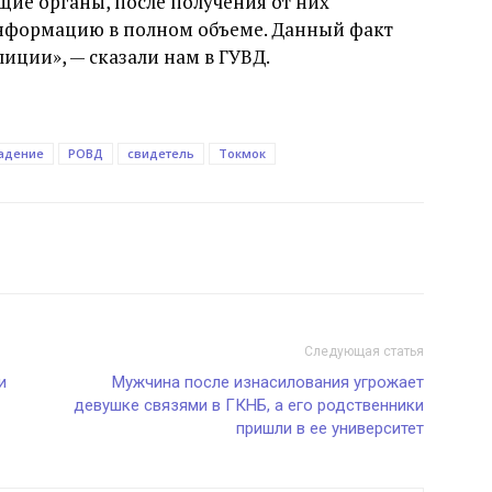
щие органы, после получения от них
формацию в полном объеме. Данный факт
иции», — сказали нам в ГУВД.
адение
РОВД
свидетель
Токмок
Следующая статья
и
Мужчина после изнасилования угрожает
девушке связями в ГКНБ, а его родственники
пришли в ее университет