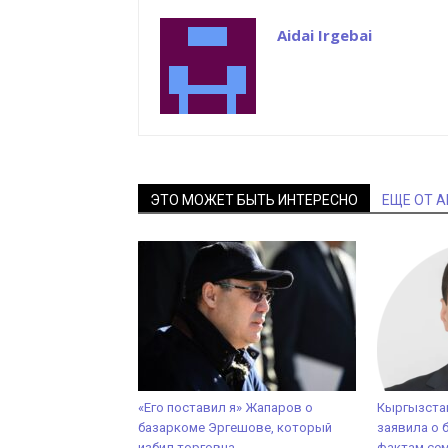
Aidai Irgebai
ЭТО МОЖЕТ БЫТЬ ИНТЕРЕСНО
ЕЩЕ ОТ 
«Его поставил я» Жапаров о
Кыргызста
базаркоме Эргешове, который
заявила о 
избил торговца
фактам сем