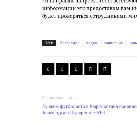
«Я направлю запросы в соответствую
информации мы предоставим вам ин
будет проверяться сотрудниками мил
ТЕГИ
беспредел
Видео
заявление
нап
Предыдущая статья
Лучшим футболистом Кыргызстана признал
Алимардона Шукурова — KFU