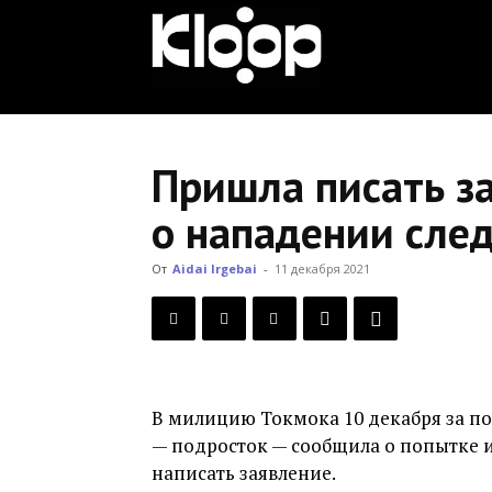
KLOOP.KG
—
Пришла писать з
о нападении сле
Новости
От
Aidai Irgebai
-
11 декабря 2021
Кыргызстана
В милицию Токмока 10 декабря за п
— подросток — сообщила о попытке и
написать заявление.