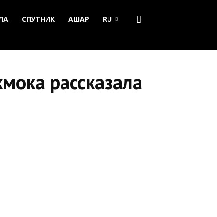
ЛА
СПУТНИК
АШАР
RU
кмока рассказала