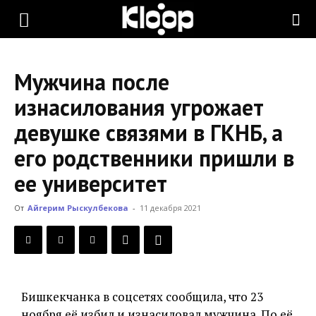
KLOOP.KG
Мужчина после
—
изнасилования угрожает
девушке связями в ГКНБ, а
Новости
его родственники пришли в
ее университет
Кыргызстана
От
Айгерим Рыскулбекова
-
11 декабря 2021
Бишкекчанка в соцсетях сообщила, что 23
ноября её избил и изнасиловал мужчина. По её