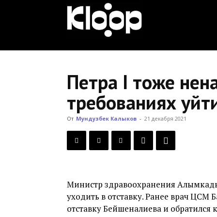
KLOOP.KG
—
Петра I тоже нен
требованиях уйти
Новости
От
Мундузбек Калыков
-
21 декабря 2021
Кыргызстана
Министр здравоохранения Алымкады
уходить в отставку. Ранее врач ЦСМ 
отставку Бейшеналиева и обратился к