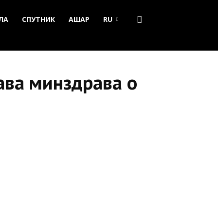
ЛА
СПУТНИК
АШАР
RU
ава минздрава о