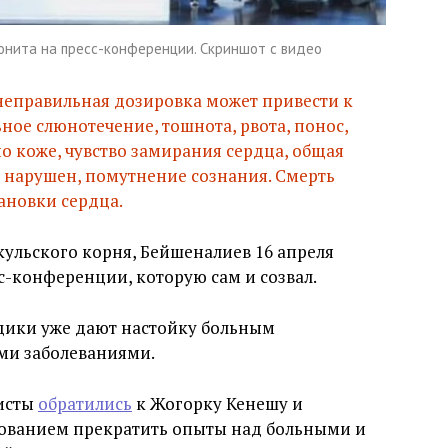
онита на пресс-конференции. Скриншот с видео
 неправильная дозировка может привести к
ное слюнотечение, тошнота, рвота, понос,
о коже, чувство замирания сердца, общая
а нарушен, помутнение сознания. Смерть
ановки сердца.
кульского корня, Бейшеналиев 16 апреля
с-конференции, которую сам и созвал.
дики уже дают настойку больным
ми заболеваниями.
висты
обратились
к Жогорку Кенешу и
ованием прекратить опыты над больными и