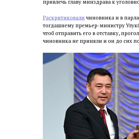
привлечь главу минздрава к уголовно
Раскритиковали
чиновника и в парла
тогдашнему премьер-министру Улукб
чтоб отправить его в отставку, прого
чиновника не приняли и он до сих по