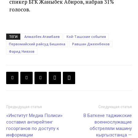
спикер БГК Жаныбек Абиров, набрав 31%
голосов.
ТЕГИ
Алмазбек Атамбаев
Кой-Ташские события
Первомайский райсуд Бишкека
Равшан Джеенбеков
Фарид Ниязов
Предыдущая статья
Следующая статья
«Институт Медиа Полиси»
В Баткене таджикские
составил антирейтинг
военнослужащие
госорганов по доступу к
обстреляли машину
информации
кыргызстанца —