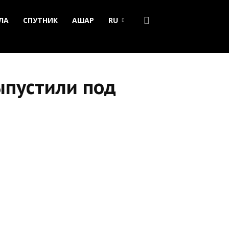
ЛА
СПУТНИК
АШАР
RU
ыпустили под