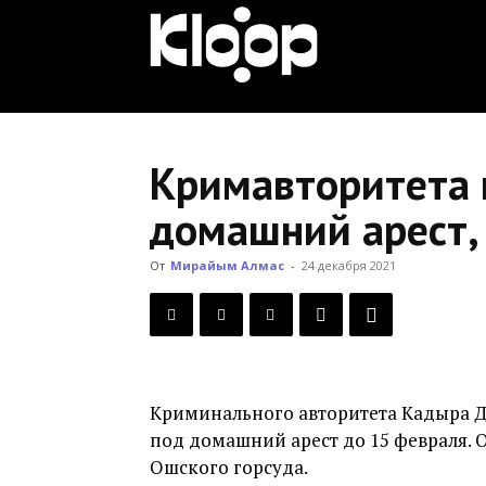
KLOOP.KG
—
Кримавторитета 
домашний арест,
Новости
От
Мирайым Алмас
-
24 декабря 2021
Кыргызстана
Криминального авторитета Кадыра Д
под домашний арест до 15 февраля. 
Ошского горсуда.