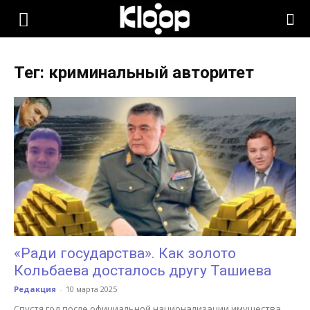
KLOOP.KG
Тег: криминальный авторитет
—
Новости
Кыргызстана
«Ради государства». Как золото
Кольбаева досталось другу Ташиева
Редакция
-
10 марта 2025
Спустя год после официальной национализации имущества