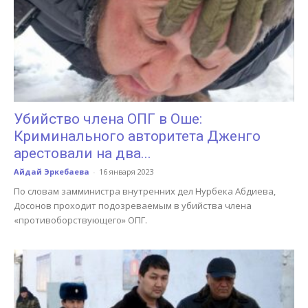
Убийство члена ОПГ в Оше:
Криминального авторитета Дженго
арестовали на два...
Айдай Эркебаева
-
16 января 2023
По словам замминистра внутренних дел Нурбека Абдиева,
Досонов проходит подозреваемым в убийства члена
«противоборствующего» ОПГ.