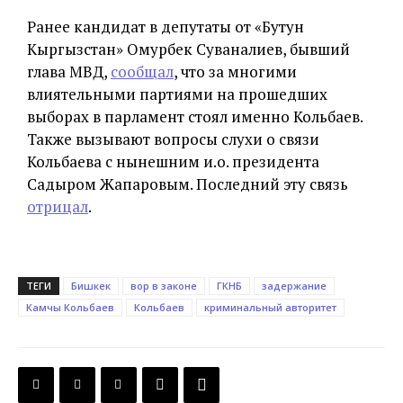
Ранее кандидат в депутаты от «Бутун
Кыргызстан» Омурбек Суваналиев, бывший
глава МВД,
сообщал
, что за многими
влиятельными партиями на прошедших
выборах в парламент стоял именно Кольбаев.
Также вызывают вопросы слухи о связи
Кольбаева с нынешним и.о. президента
Садыром Жапаровым. Последний эту связь
отрицал
.
ТЕГИ
Бишкек
вор в законе
ГКНБ
задержание
Камчы Кольбаев
Кольбаев
криминальный авторитет