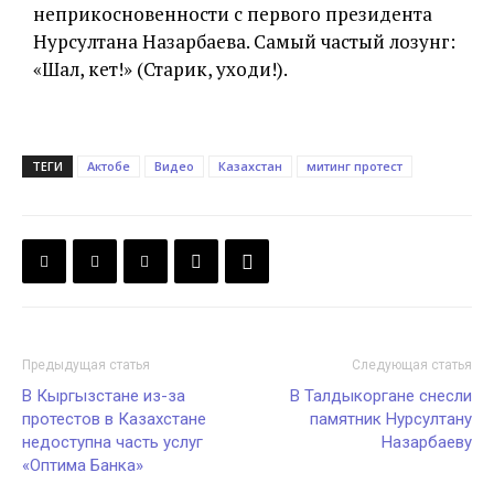
неприкосновенности с первого президента
Нурсултана Назарбаева. Самый частый лозунг:
«Шал, кет!» (Старик, уходи!).
ТЕГИ
Актобе
Видео
Казахстан
митинг протест
Предыдущая статья
Следующая статья
В Кыргызстане из-за
В Талдыкоргане снесли
протестов в Казахстане
памятник Нурсултану
недоступна часть услуг
Назарбаеву
«Оптима Банка»