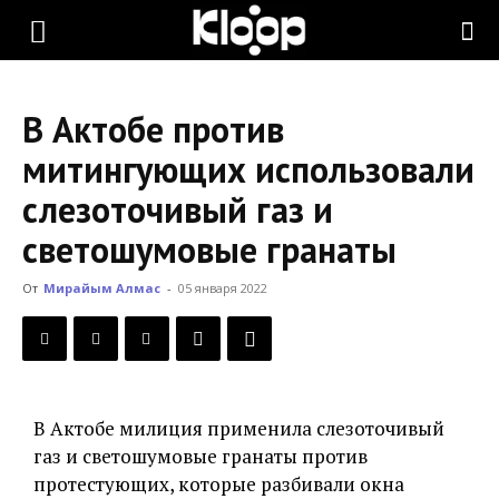
KLOOP.KG
В Актобе против
—
митингующих использовали
слезоточивый газ и
Новости
светошумовые гранаты
От
Мирайым Алмас
-
05 января 2022
Кыргызстана
В Актобе милиция применила слезоточивый
газ и светошумовые гранаты против
протестующих, которые разбивали окна