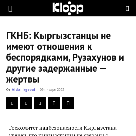
KLOOP.KG
ГКНБ: Кыргызстанцы не
—
имеют отношения к
беспорядками, Рузахунов и
Новости
другие задержанные —
жертвы
Кыргызстана
От
Aidai Irgebai
-
09 января 2022
Госкомитет нацбезопасности Кыргызстана
уверен, что кыргызстанцы не связаны с