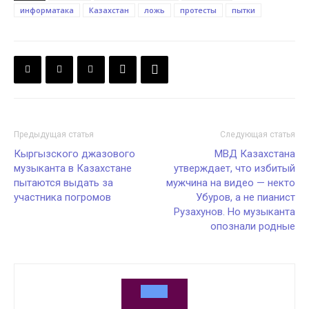
информатака
Казахстан
ложь
протесты
пытки
Предыдущая статья
Следующая статья
Кыргызского джазового
МВД Казахстана
музыканта в Казахстане
утверждает, что избитый
пытаются выдать за
мужчина на видео — некто
участника погромов
Убуров, а не пианист
Рузахунов. Но музыканта
опознали родные