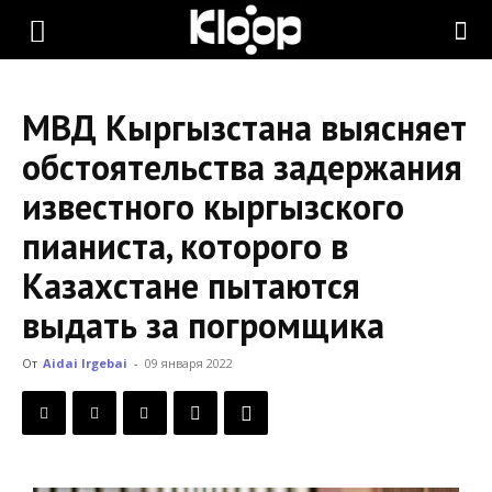
KLOOP.KG
МВД Кыргызстана выясняет
—
обстоятельства задержания
известного кыргызского
Новости
пианиста, которого в
Казахстане пытаются
Кыргызстана
выдать за погромщика
От
Aidai Irgebai
-
09 января 2022