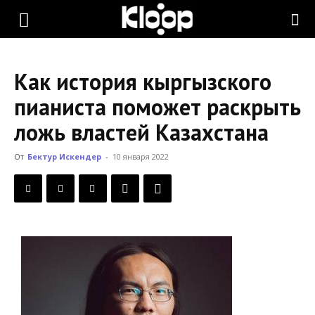
KLOOP.KG
Как история кыргызского
—
пианиста поможет раскрыть
ложь властей Казахстана
Новости
От
Бектур Искендер
-
10 января 2022
Кыргызстана