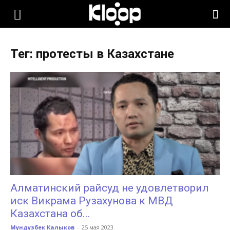
KLOOP.KG
Тег: протесты в Казахстане
—
Новости
Кыргызстана
Алматинский райсуд не удовлетворил
иск Викрама Рузахунова к МВД
Казахстана об...
Мундузбек Калыков
-
25 мая 2023