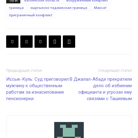
ТЕГИ
Баткенская область
вооружённый конфликт
граница
кыргызско-таджикская граница
Максат
приграничный конфликт
Предыдущая статья
Следующая статья
Иссык-Куль: Суд приговорил
В Джалал-Абаде прекратили
мужчину к общественным
дело об избиении
работам за изнасилование
официанта и угрозах ему
пенсионерки
связями с Ташиевым