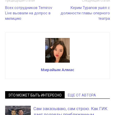
Предыдущая статья
Следующая статья
Всех сотрудников Temirov
Керим Турапов ушёл с
Live вызвали на допрос в
должности главы оперного
милицию
театра
Мирайым Алмас
ЭТО МОЖЕТ БЫТЬ ИНТЕРЕСНО
ЕЩЕ ОТ АВТОРА
Сам заказываю, сам строю. Как ГИК
дает подряды приближенным