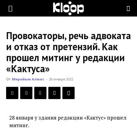
KLOOP.KG
Провокаторы, речь адвоката
—
и отказ от претензий. Как
прошел митинг у редакции
Новости
«Кактуса»
От
Мирайым Алмас
-
28 января 2022
Кыргызстана
28 января у здания редакции «Кактус» прошел
митинг.