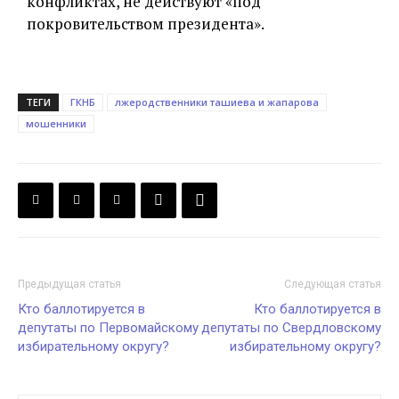
конфликтах, не действуют «под
покровительством президента».
ТЕГИ
ГКНБ
лжеродственники ташиева и жапарова
мошенники
Предыдущая статья
Следующая статья
Кто баллотируется в
Кто баллотируется в
депутаты по Первомайскому
депутаты по Свердловскому
избирательному округу?
избирательному округу?