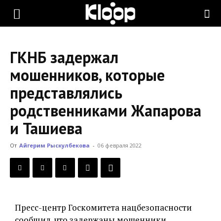
KLOOP.KG
ГКНБ задержал
—
мошенников, которые
представлялись
Новости
родственниками Жапарова
и Ташиева
Кыргызстана
От
Айгерим Рыскулбекова
-
06 февраля 2022
Пресс-центр Госкомитета нацбезопасности
сообщил, что задержаны мошенники,