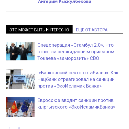
Айгерим Рыскулбекова
ЭТО МОЖЕТ БЫТЬ ИНТЕРЕСНО
ЕЩЕ ОТ АВТОРА
Спецоперация «Стамбул 2.0». Что
стоит за неожиданным призывом
Токаева «заморозить» СВО
«Банковский сектор стабилен». Как
Нацбанк отреагировал на санкции
против «ЭкоИсламик Банка»
Евросоюз вводит санкции против
кыргызского «ЭкоИсламикБанка»