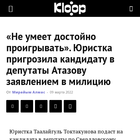
KLOOP.KG
«Не умеет достойно
—
проигрывать». Юристка
пригрозила кандидату в
Новости
депутаты Атазову
заявлением в милицию
Кыргызстана
От
Мирайым Алмас
-
09 марта 2022
Юристка Таалайгуль Токтакунова подаст на
кандидата в депутаты по Свердловскому