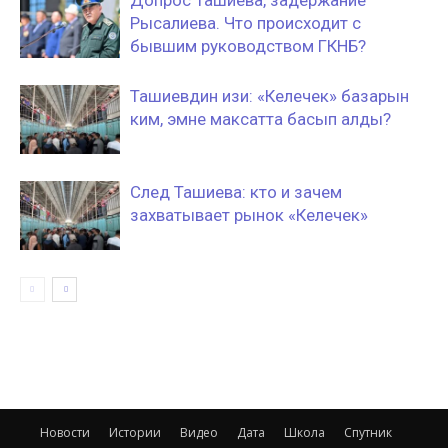
Допрос Ташиева, задержание
Рысалиева. Что происходит с
бывшим руководством ГКНБ?
Ташиевдин изи: «Келечек» базарын
ким, эмне максатта басып алды?
След Ташиева: кто и зачем
захватывает рынок «Келечек»
Новости
Истории
Видео
Дата
Школа
Спутник