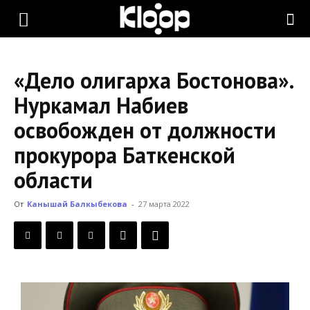
KLOOP.KG
«Дело олигарха Бостонова».
—
Нуркамал Набиев
освобожден от должности
Новости
прокурора Баткенской
области
Кыргызстана
От
Канышай Балкыбекова
-
27 марта 2022