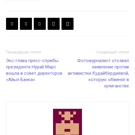
Предыдущая статья
Следующая статья
Экс-глава пресс-службы
Фотожурналист отозвал
президента Нурай Марс
заявление против
вошла в совет директоров
активистки Кудайбердиевой,
«Айыл Банка»
которую обвинял в
хулиганстве