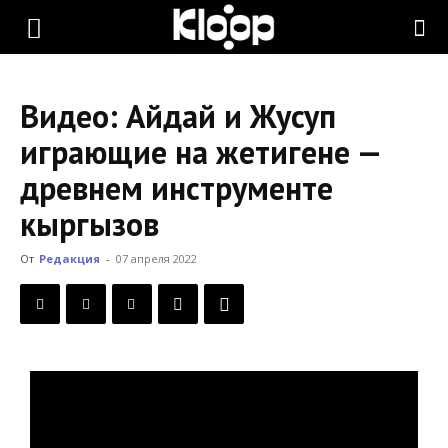
KLOOP.KG
Видео: Айдай и Жусуп
—
играющие на жетигене —
древнем инструменте
Новости
кыргызов
От
Редакция
-
07 апреля 2022
Кыргызстана