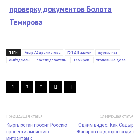
проверку документов Болота
Темирова
ТЕГИ
Атыр Абдрахматова
ГУВД Бишкек
журналист
омбудсмен
расследователь
Темиров
уголовные дела
Предыдущая статья
Следующая статья
Кыргызстан просит Россию
Одним видео: Как Садыр
провести амнистию
Жапаров на допрос ходил
мигрантам с