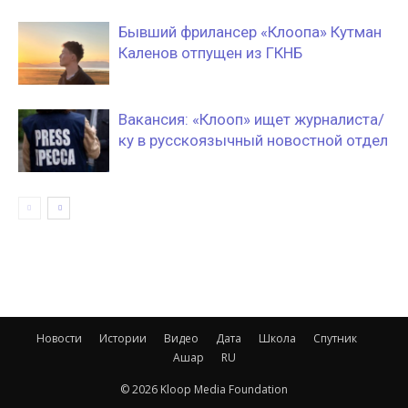
Бывший фрилансер «Клоопа» Кутман
Каленов отпущен из ГКНБ
Вакансия: «Клооп» ищет журналиста/
ку в русскоязычный новостной отдел
Новости
Истории
Видео
Дата
Школа
Спутник
Ашар
RU
© 2026 Kloop Media Foundation