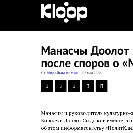
KLOOP.KG
—
Манасчы Доолот 
после споров о 
Новости
От
Мирайым Алмас
-
05 мая 2022
Кыргызстана
Манасчы и руководитель культурно-
Бишкеке Доолот Сыдыков вместе со 
об этом информагентству «ПолитКл