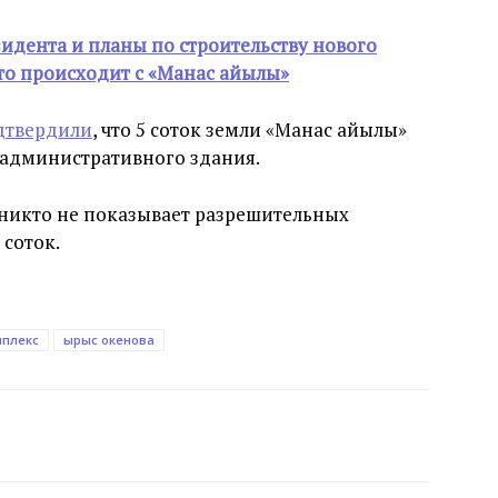
идента и планы по строительству нового
что происходит с «Манас айылы»
дтвердили
, что 5 соток земли «Манас айылы»
 административного здания.
 никто не показывает разрешительных
 соток.
мплекс
ырыс окенова