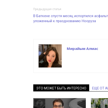
Предыдущая статья
В Баткене спустя месяц испортился асфальт
уложенный к празднованию Нооруза
Мирайым Алмас
ЭТО МОЖЕТ БЫТЬ ИНТЕРЕСНО
ЕЩЕ ОТ 