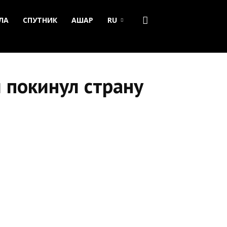
ЛА
СПУТНИК
АШАР
RU
 покинул страну