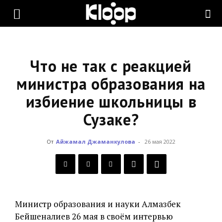
KLOOP.KG
—
Что не так с реакцией
министра образования на
избиение школьницы в
Новости
Сузаке?
Кыргызстана
От
Айжамал Джаманкулова
-
26 мая 2022
Министр образования и науки Алмазбек
Бейшеналиев 26 мая в своём интервью