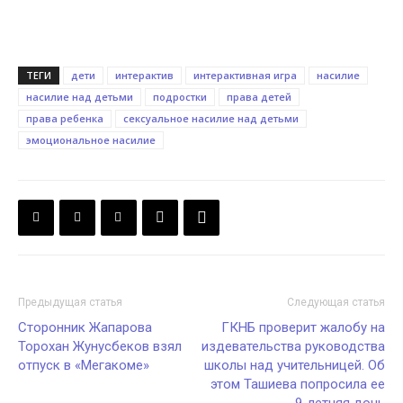
ТЕГИ
дети
интерактив
интерактивная игра
насилие
насилие над детьми
подростки
права детей
права ребенка
сексуальное насилие над детьми
эмоциональное насилие
Предыдущая статья
Следующая статья
Сторонник Жапарова
ГКНБ проверит жалобу на
Торохан Жунусбеков взял
издевательства руководства
отпуск в «Мегакоме»
школы над учительницей. Об
этом Ташиева попросила ее
9-летняя дочь