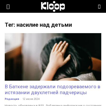
KLOOP.KG
Тег: насилие над детьми
—
Новости
Кыргызстана
В Баткене задержали подозреваемого в
истязании двухлетней падчерицы
Редакция
-
12 июня 2024
Новость обновлена в 8:55. Добавлена информация о состоянии