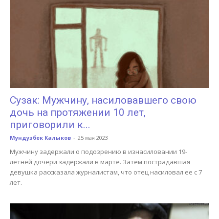
Сузак: Мужчину, насиловавшего свою
дочь на протяжении 10 лет,
приговорили к...
Мундузбек Калыков
-
25 мая 2023
Мужчину задержали о подозрению в изнасиловании 19-
летней дочери задержали в марте. Затем пострадавшая
девушка рассказала журналистам, что отец насиловал ее с 7
лет.