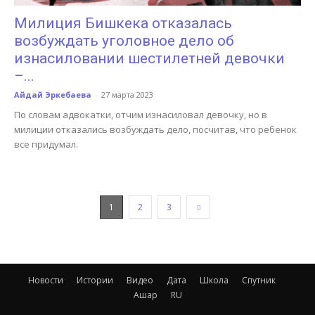
Милиция Бишкека отказалась
возбуждать уголовное дело об
изнасиловании шестилетней девочки
–...
Айдай Эркебаева
-
27 марта 2023
По словам адвокатки, отчим изнасиловал девочку, но в
милиции отказались возбуждать дело, посчитав, что ребенок
все придумал.
1
2
3
Новости
Истории
Видео
Дата
Школа
Спутник
Ашар
RU