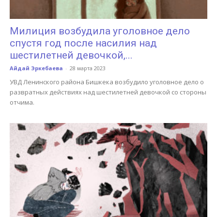
Милиция возбудила уголовное дело
спустя год после насилия над
шестилетней девочкой,...
Айдай Эркебаева
-
28 марта 2023
УВД Ленинского района Бишкека возбудило уголовное дело о
развратных действиях над шестилетней девочкой со стороны
отчима.