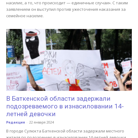
насилие, а то, что происходит — единичные случаи». С таким
заявлением он выступил против ужесточения наказания за
семейное насилие.
В Баткенской области задержали
подозреваемого в изнасиловании 14-
летней девочки
Редакция
-
22 января 2024
В городе Сулюкта Баткенской области задержали местного
жителя по подозрению в изнасиловании 14-летней девочки.