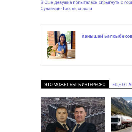
В Оше девушка попыталась спрыгнуть с го
Сулайман-Тоо, её спасли
Канышай Балкыбеко
ЭТО МОЖЕТ БЫТЬ ИНТЕРЕСНО
ЕЩЕ ОТ 