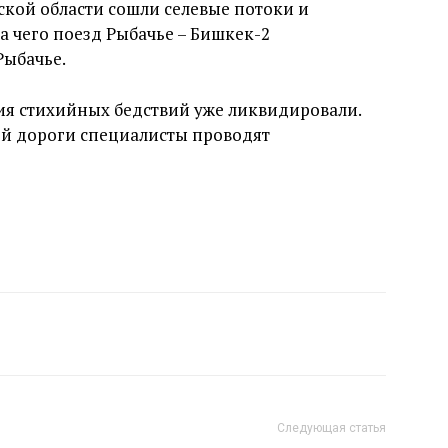
ской области сошли селевые потоки и
а чего поезд Рыбачье – Бишкек-2
Рыбачье.
вия стихийных бедствий уже ликвидировали.
ой дороги специалисты проводят
Следующая статья