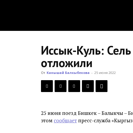
Иссык-Куль: Сель
отложили
От
Канышай Балкыбекова
-
25 июня 2022
25 июня поезд Бишкек – Балыкчы – Б
этом
сообщает
пресс-служба «Кыргыз