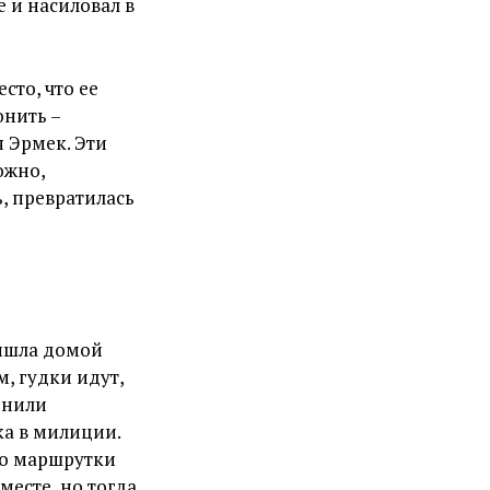
 и насиловал в
сто, что ее
онить –
я Эрмек. Эти
ожно,
ь, превратилась
ришла домой
, гудки идут,
онили
ка в милиции.
то маршрутки
месте, но тогда