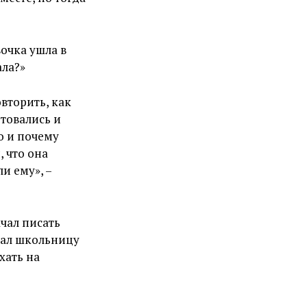
очка ушла в
ала?»
овторить, как
етовались и
о и почему
, что она
и ему», –
ачал писать
ивал школьницу
хать на