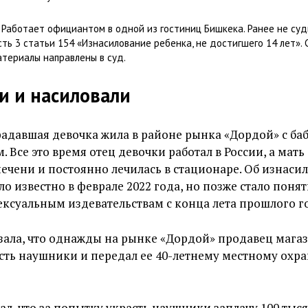
Работает официантом в одной из гостиниц Бишкека. Ранее не суд
ть 3 статьи 154 «Изнасилование ребенка, не достигшего 14 лет». 
атериалы направлены в суд.
и и насиловали
радавшая девочка жила в районе рынка «Дордой» с ба
 Все это время отец девочки работал в России, а мать
ечени и постоянно лечилась в стационаре. Об изнаси
о известно в феврале 2022 года, но позже стало понят
ексуальным издевательствам с конца лета прошлого г
зала, что однажды на рынке «Дордой» продавец мага
сть наушники и передал ее 40-летнему местному охра
гал, что за попытку украсть наушники заплачу 100 тыс