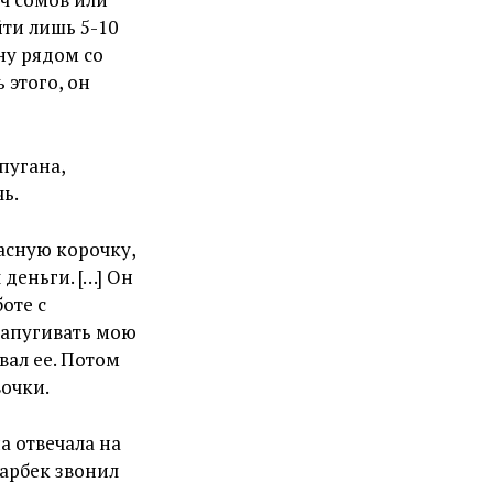
йти лишь 5-10
ину рядом со
 этого, он
пугана,
ь.
асную корочку,
 деньги. […] Он
оте с
запугивать мою
вал ее. Потом
вочки.
а отвечала на
марбек звонил