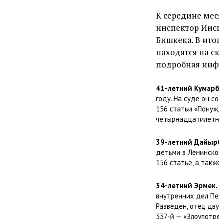
К середине ме
инспектор Инс
Бишкека. В ито
находятся на с
подробная инф
41-летний Кумарб
году. На суде он 
156 статьи «Понуж
четырнадцатилетне
39-летний Дайыр
детьми в Ленинско
156 статье, а так
34-летний Эрмек.
внутренних дел Пе
Разведен, отец дву
337-й — «Злоупотр