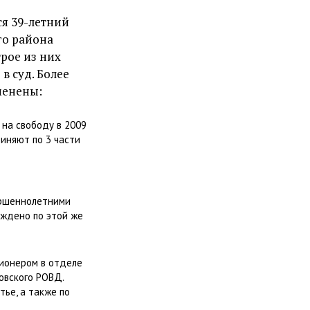
я 39-летний
го района
трое из них
в суд. Более
менены:
 на свободу в 2009
виняют по 3 части
м
ершеннолетними
уждено по этой же
ционером в отделе
овского РОВД.
тье, а также по