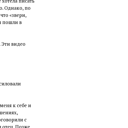
 хотела писать
о. Однако, по
что «звери,
и пошли в
 Эти видео
асиловали
меня к себе и
ошениях,
оговорили с
л отец.
Позже