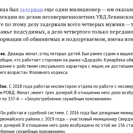
сяца был
задержан
еще один милиционер — им оказалс
пекции по делам несовершеннолетних УВД Ленинско
ге по этому делу задержали всего четверых мужчин — 
камье подсудимых, а дело четвертого только передано 
ормация об обвиняемых и подозреваемом, имена из
ек.
Дважды женат, отец пятерых детей. Был ранее судим и вышел
сообщил, что работает сторожем на рынке «Дордой». Кумарбека об
дение к действиям сексуального характера с лицом, не достигши
го возраста» Уголовного кодекса.
бек.
С 2018 года работал инспектором отдела по работе с несов
м РОВД. Женат, имеет трех дочерей. В отношении него дело возб
же по 337-й — «Злоупотребление служебным положением».
Он работал в судебной системе. С 2016 года был дежурным мили
рвомайского района, с 2019 года – участковый милиционер Свердл
х дочерей. В отношении него дело возбуждено по этой же 156 ста
ебление служебным положением».