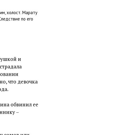
им, холост. Марату
Следствие по его
бушкой и
 страдала
ловании
но, что девочка
ода.
зина обвинил ее
ннику –
яч сомов или