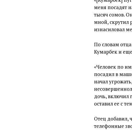
меня посадят на
тысяч сомов. Он
мной, скрутил р
изнасиловал мен
По словам отца
Кумарбек и еще
«Человек по им
посадил в маши
начал угрожать
несовершенноле
дочь, включил 
оставил ее с те
Отец добавил, 
телефонные зво