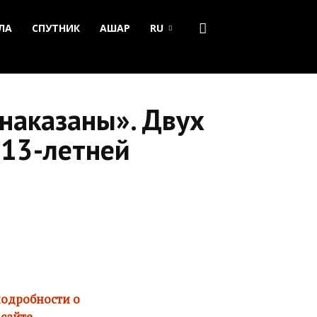
ЛА
СПУТНИК
АШАР
RU
наказаны». Двух
 13-летней
подробности о
сайте.