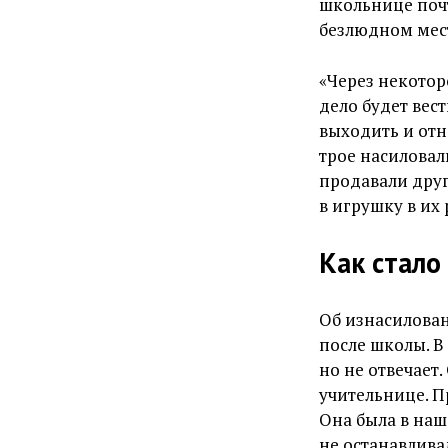
школьнице почт
безлюдном мес
«Через некоторо
дело будет вес
выходить и отн
трое насиловал
продавали друг
в игрушку в их 
Как стало
Об изнасилован
после школы. В
но не отвечает
учительнице. П
Она была в наш
не останавлива