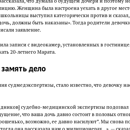
ассказала, что думала о будущем дочери и поэтому не
лицию. Женщина была настроена уехать в другое мест
ц школьницы выступил категорически против и сказал, 
очь, должны быть наказаны». Тогда родители девочк
исали заявление.
ла записи с видеокамер, установленных в гостинице.
ать 20-летнего Марата.
 замять дело
ия судмедэкспертизы, стало известно, что девочку н
удников] судебно-медицинской экспертизы подозвал 
ощущение, что ваша дочь давно состоит в половых отн
рошенько, возможно, ее давно насилуют”. Мы снова п
 тогда она рассказала нам о милиционерах…», — сказа