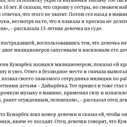
 10 лет. Я сказала, что спрошу у сестры, но сможем на
 ответил, что этого не хватит. Потом сел назад в маш
уки, несмотря на то, что я плакала и просила не делать
я», – рассказала 13-летняя девочка на суде.
 пострадавшей, воспользовавшись тем, что девочка на
 двое милиционеров запугивали и насиловали его доч
ени Кумарбек назвался милиционером, показал ей кр
ну и увез. Отвез в безлюдное место и сначала вымогал
, позвал своего знакомого сотрудника милиции по раб
тними детьми – Дайырбека. Тот пришел и тоже стал 
громкую музыку в машине, применил силу и изнасило
м, ранее осужденным, человеком», – рассказал отец де
что Кумарбек взял номер девочки и сказал ей, чтобы он
нки, иначе ее посадят. Отец девочки говорит, что Ку