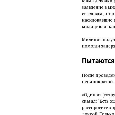
Мама девочки р
заявление в ми
ее словам, оте
насиловавшие д
милицию и нап
Милиция получи
помогли задерж
Пытаются
После проведен
неоднократно.
«Один из [сотр
сказал: “Есть 
расспросите хо
дочкой. Только