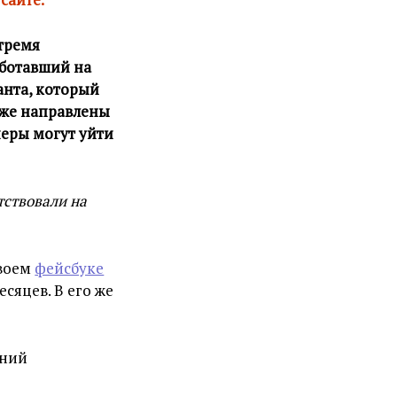
 тремя
аботавший на
анта, который
уже направлены
неры могут уйти
тствовали на
своем
фейсбуке
сяцев. В его же
тний