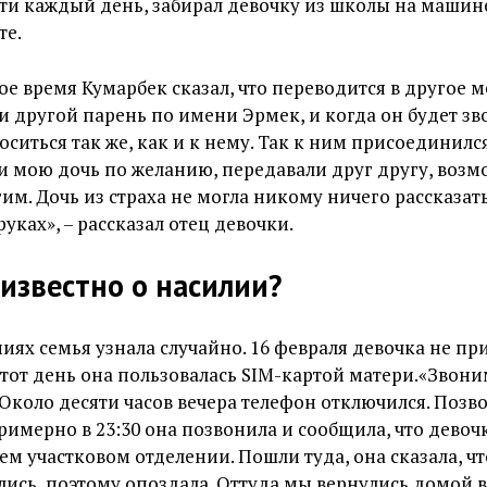
и каждый день, забирал девочку из школы на машине
те.
е время Кумарбек сказал, что переводится в другое ме
ти другой парень по имени Эрмек, и когда он будет зв
оситься так же, как и к нему. Так к ним присоединилс
и мою дочь по желанию, передавали друг другу, возм
им. Дочь из страха не могла никому ничего рассказат
руках», – рассказал отец девочки.
 известно о насилии?
иях семья узнала случайно. 16 февраля девочка не п
 тот день она пользовалась SIM-картой матери.«Звоним
. Около десяти часов вечера телефон отключился. Позв
римерно в 23:30 она позвонила и сообщила, что девоч
ем участковом отделении. Пошли туда, она сказала, ч
лись, поэтому опоздала. Оттуда мы вернулись домой в