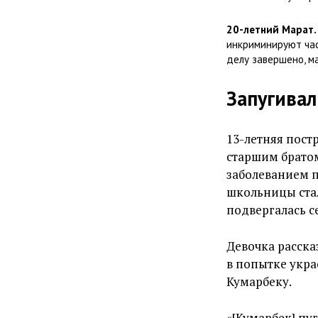
20-летний Марат.
инкриминируют час
делу завершено, м
Запугивал
13-летняя пост
старшим братом.
заболеванием п
школьницы стал
подвергалась с
Девочка расска
в попытке укра
Кумарбеку.
«[Кумарбек] пу