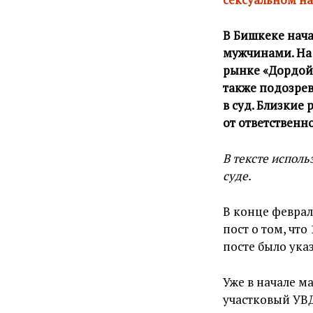
В Бишкеке нача
мужчинами. На
рынке «Дордой»
также подозре
в суд. Близкие
от ответственно
В тексте испол
суде.
В конце феврал
пост о том, чт
посте было ука
Уже в начале ма
участковый УВД