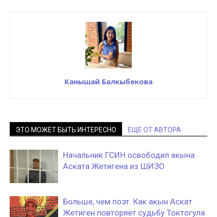
Канышай Балкыбекова
ЭТО МОЖЕТ БЫТЬ ИНТЕРЕСНО
ЕЩЕ ОТ АВТОРА
Начальник ГСИН освободил акына
Аската Жетигена из ШИЗО
Больше, чем поэт. Как акын Аскат
Жетиген повторяет судьбу Токтогула