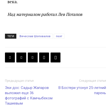
века.
Над материалом работал Лев Потапов
ТЕГИ
Вячеслав Шоповалов
поэт
Предыдущая статья
Следующая статья
Эки дос: Садыр Жапаров
В Бостери утонул 25-летний
выложил еще 36
парень
фотографий с Камчыбеком
Ташиевым