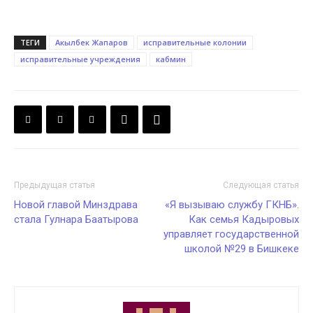
ТЕГИ
Акылбек Жапаров
исправительные колонии
исправительные учреждения
кабмин
Предыдущая статья
Следующая статья
Новой главой Минздрава
«Я вызываю службу ГКНБ».
стала Гулнара Баатырова
Как семья Кадыровых
управляет государственной
школой №29 в Бишкеке