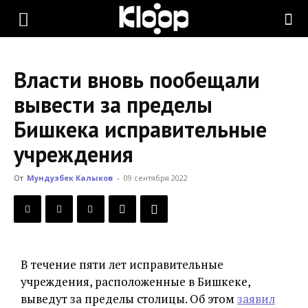
KLOOP.KG
Власти вновь пообещали
—
вывести за пределы
Бишкека исправительные
Новости
учреждения
От
Мундузбек Калыков
-
09 сентября 2022
Кыргызстана
В течение пяти лет исправительные
учреждения, расположенные в Бишкеке,
выведут за пределы столицы. Об этом
заявил