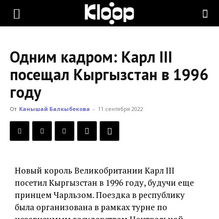
KLOOP.KG
Одним кадром: Карл III
—
посещал Кыргызстан в 1996
году
Новости
От
Канышай Балкыбекова
-
11 сентября 2022
Кыргызстана
Новый король Великобритании Карл III
посетил Кыргызстан в 1996 году, будучи еще
принцем Чарльзом. Поездка в республику
была организована в рамках турне по