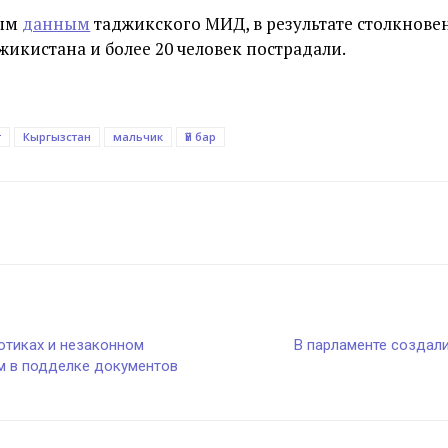
ным
данным
таджикского МИД, в результате столкнове
икистана и более 20 человек пострадали.
т
Кыргызстан
мальчик
Үй бар
отиках и незаконном
В парламенте создал
м в подделке документов