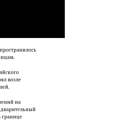
спространилось
енцам.
жайского
оял возле
лей.
вений на
редварительный
а границе