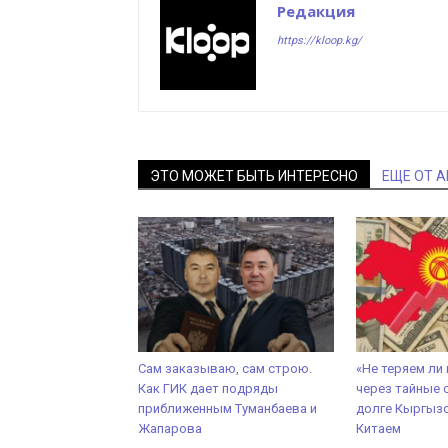
Редакция
https://kloop.kg/
ЭТО МОЖЕТ БЫТЬ ИНТЕРЕСНО
ЕЩЕ ОТ 
Сам заказываю, сам строю.
«Не теряем ли
Как ГИК дает подряды
через тайные 
приближенным Туманбаева и
долге Кыргызс
Жапарова
Китаем