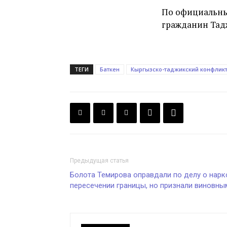
По официаль
гражданин Тадж
ТЕГИ
Баткен
Кыргызско-таджикский конфлик
Предыдущая статья
Болота Темирова оправдали по делу о нарк
пересечении границы, но признали виновны