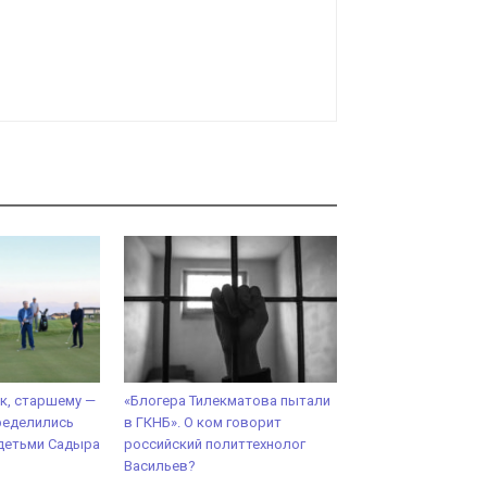
к, старшему —
«Блогера Тилекматова пытали
ределились
в ГКНБ». О ком говорит
детьми Садыра
российский политтехнолог
Васильев?