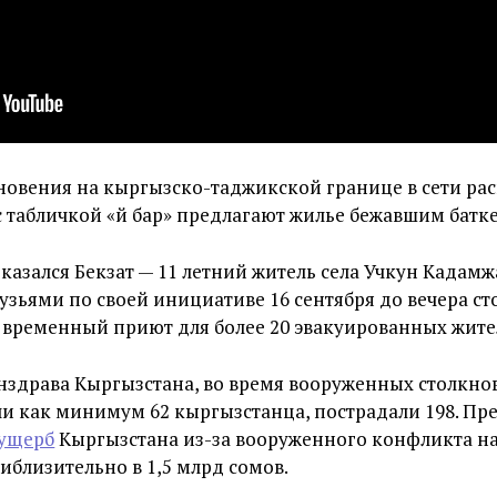
новения на кыргызско-таджикской границе в сети ра
 с табличкой «Үй бар» предлагают жилье бежавшим батк
казался Бекзат — 11 летний житель села Учкун Кадам
рузьями по своей инициативе 16 сентября до вечера ст
 временный приют для более 20 эвакуированных жите
здрава Кыргызстана, во время вооруженных столкно
и как минимум 62 кыргызстанца, пострадали 198. П
ущерб
Кыргызстана из-за вооруженного конфликта н
иблизительно в 1,5 млрд сомов.