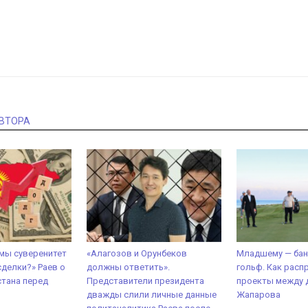
АВТОРА
 мы суверенитет
«Алагозов и Орунбеков
Младшему — бан
сделки?» Раев о
должны ответить».
гольф. Как расп
тана перед
Представители президента
проекты между 
дважды слили личные данные
Жапарова