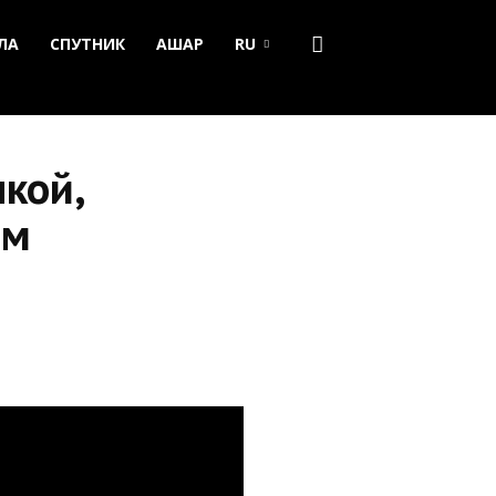
ЛА
СПУТНИК
АШАР
RU
чкой,
ам