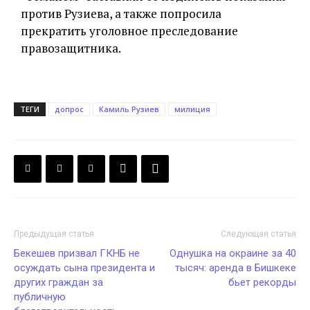
против Рузиева, а также попросила
прекратить уголовное преследование
правозащитника.
ТЕГИ
допрос
Камиль Рузиев
милиция
Предыдущая статья
Следующая статья
Бекешев призвал ГКНБ не
Однушка на окраине за 40
осуждать сына президента и
тысяч: аренда в Бишкеке
других граждан за
бьет рекорды
публичную