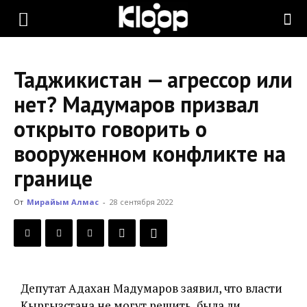
KLOOP.KG
Таджикистан — агрессор или
—
нет? Мадумаров призвал
открыто говорить о
Новости
вооруженном конфликте на
границе
Кыргызстана
От
Мирайым Алмас
-
28 сентября 2022
Депутат Адахан Мадумаров заявил, что власти
Кыргызстана не могут решить, была ли