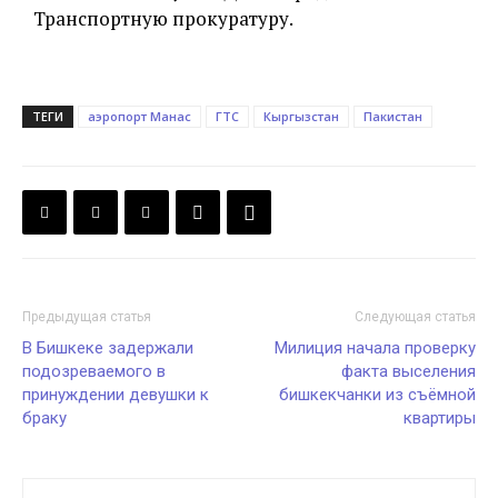
Транспортную прокуратуру.
ТЕГИ
аэропорт Манас
ГТС
Кыргызстан
Пакистан
Предыдущая статья
Следующая статья
В Бишкеке задержали
Милиция начала проверку
подозреваемого в
факта выселения
принуждении девушки к
бишкекчанки из съёмной
браку
квартиры