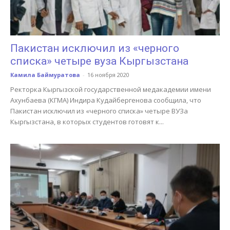
Пакистан исключил из «черного
списка» четыре вуза Кыргызстана
Камила Баймуратова
-
16 ноября 2020
Ректорка Кыргызской государственной медакадемии имени
Ахунбаева (КГМА) Индира Кудайбергенова сообщила, что
Пакистан исключил из «черного списка» четыре ВУЗа
Кыргызстана, в которых студентов готовят к...