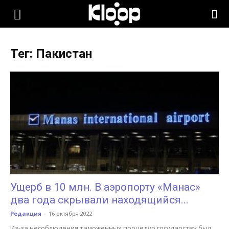
KLOOP.KG
Тег: Пакистан
—
Новости
Кыргызстана
Ущерб в 10 млн. В аэропорту «Манас»
два года скрывали находящийся...
Редакция
-
16 октября 2022
Из-за несоблюдения таможенных процедур государству был