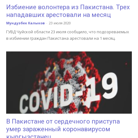
Избиение волонтера из Пакистана. Трех
нападавших арестовали на месяц
Мундузбек Калыков
-
23 июля 2020
ГУВД Чуйской области 23 июля сообщило, что подозреваемых
в избиении граждан Пакистана арестовали на 1 месяц.
В Пакистане от сердечного приступа
умер зараженный коронавирусом
кыргызстанец