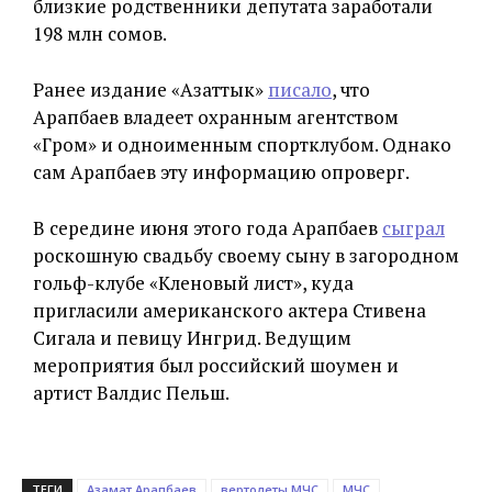
близкие родственники депутата заработали
198 млн сомов.
Ранее издание «Азаттык»
писало
, что
Арапбаев владеет охранным агентством
«Гром» и одноименным спортклубом. Однако
сам Арапбаев эту информацию опроверг.
В середине июня этого года Арапбаев
сыграл
роскошную свадьбу своему сыну в загородном
гольф-клубе «Кленовый лист», куда
пригласили американского актера Стивена
Сигала и певицу Ингрид. Ведущим
мероприятия был российский шоумен и
артист Валдис Пельш.
ТЕГИ
Азамат Арапбаев
вертолеты МЧС
МЧС