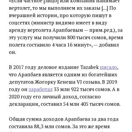
«Если частное [лицо] или компания нанимает
вертолет, то мы выполняем их заказы […] По
вчерашней истории, про которую пишут в
соцсетях (министр видимо имеет в виду
аренду вертолета Арапбаевым — прим.ред.), за
эту услугу мы получили 800 тысяч сомов, время
полета составило 4 часа 16 минут», — добавил
он.
В 2017 году деловое издание Tazabek
писало
,
что Арапбаев является одним из богатейших
депутатов Жогорку Кенеша VI созыва. В 2019
году он
заработал
33 млн 922 тысяч сомов. А в
2020 году его личный доход, согласно
декларации, составил 54 млн 405 тысяч сомов.
Общая сумма доходов Арапбаева за два года
составила 88,3 млн сомов. За это же время