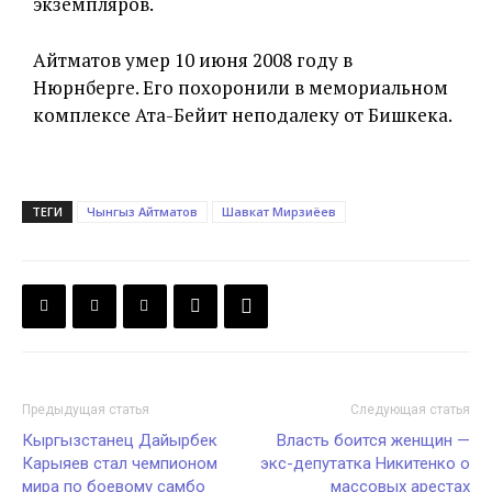
экземпляров.
Айтматов умер 10 июня 2008 году в
Нюрнберге. Его похоронили в мемориальном
комплексе Ата-Бейит неподалеку от Бишкека.
ТЕГИ
Чынгыз Айтматов
Шавкат Мирзиёев
Предыдущая статья
Следующая статья
Кыргызстанец Дайырбек
Власть боится женщин —
Карыяев стал чемпионом
экс-депутатка Никитенко о
мира по боевому самбо
массовых арестах