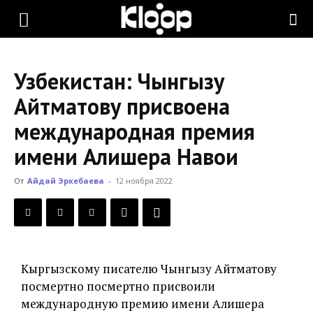
KLOOP.KG
Узбекистан: Чынгызу
—
Айтматову присвоена
международная премия
Новости
имени Алишера Навои
От
Айдай Эркебаева
-
12 ноября 2022
Кыргызстана
Кыргызскому писателю Чынгызу Айтматову
посмертно посмертно присвоили
международную премию имени Алишера