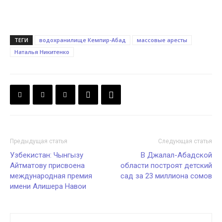
ТЕГИ
водохранилище Кемпир-Абад
массовые аресты
Наталья Никитенко
Предыдущая статья
Следующая статья
Узбекистан: Чынгызу
В Джалал-Абадской
Айтматову присвоена
области построят детский
международная премия
сад за 23 миллиона сомов
имени Алишера Навои